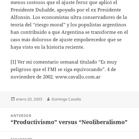
menos costosos que el ajuste feroz que aplicó el
Presidente Duhalde, apoyado por el ex Presidente
Alfonsín. Los economistas ultra conservadores de la
teoría del “riesgo moral” y los populistas argentinos
han contribuido a que Argentina se transforme en el
caso más doloroso de ajuste empobrecedor que se
haya visto en la historia reciente.
[1] Ver mi comentario semanal titulado “Es muy
peligroso que el FMI se siga equivocando”. 4 de
noviembre de 2002. www.cavallo.com.ar
Publicado
Autor
enero 20, 2003
Domingo Cavallo
el
Navegación
ANTERIOR
de
“Productivismo” versus “Neoliberalismo”
Entrada
entradas
anterior: