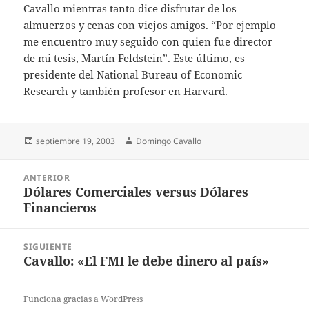
Cavallo mientras tanto dice disfrutar de los
almuerzos y cenas con viejos amigos. “Por ejemplo
me encuentro muy seguido con quien fue director
de mi tesis, Martín Feldstein”. Este último, es
presidente del National Bureau of Economic
Research y también profesor en Harvard.
Publicado
Autor
septiembre 19, 2003
Domingo Cavallo
el
Navegación
ANTERIOR
de
Dólares Comerciales versus Dólares
Entrada
entradas
Financieros
anterior:
SIGUIENTE
Cavallo: «El FMI le debe dinero al país»
Entrada
siguiente:
Funciona gracias a WordPress