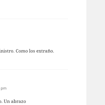
m
nistro. Como los extraño.
3 pm
io. Un abrazo