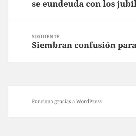
se eundeuda con los jubi
anterior:
SIGUIENTE
Siembran confusión par
Entrada
siguiente:
Funciona gracias a WordPress