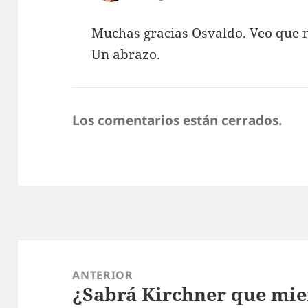
Muchas gracias Osvaldo. Veo que n
Un abrazo.
Los comentarios están cerrados.
Navegación
de
ANTERIOR
¿Sabrá Kirchner que mien
entradas
Entrada