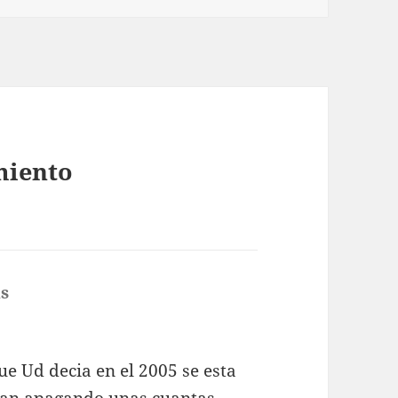
miento
s
dice:
e Ud decia en el 2005 se esta