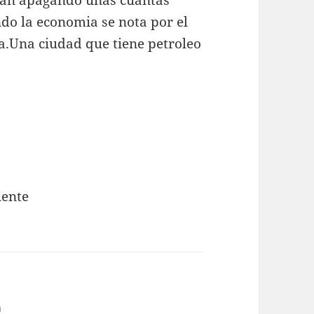
stan apagando unas cuantas
do la economia se nota por el
.Una ciudad que tiene petroleo
iente
m