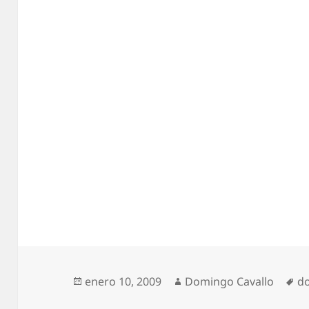
Publicado
Autor
Et
enero 10, 2009
Domingo Cavallo
do
el