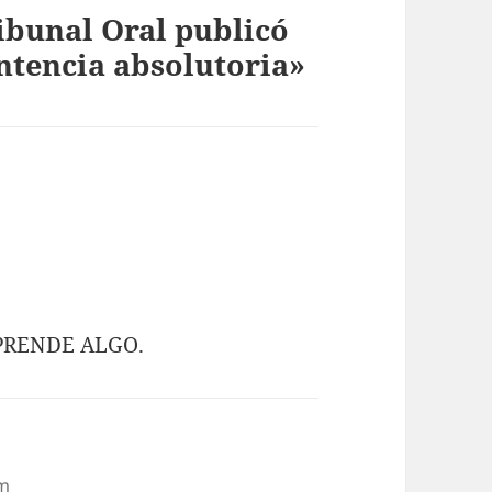
ibunal Oral publicó
ntencia absolutoria»
 APRENDE ALGO.
am