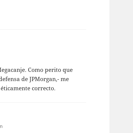
l Megacanje. Como perito que
a defensa de JPMorgan,- me
 éticamente correcto.
am