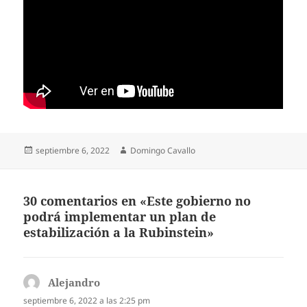
Publicado
Autor
septiembre 6, 2022
Domingo Cavallo
el
30 comentarios en «Este gobierno no
podrá implementar un plan de
estabilización a la Rubinstein»
Alejandro
dice:
septiembre 6, 2022 a las 2:25 pm