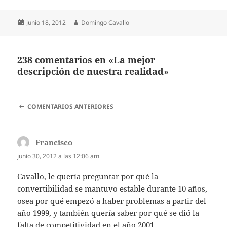
Publicado
Autor
junio 18, 2012
Domingo Cavallo
el
238 comentarios en «La mejor
descripción de nuestra realidad»
NAVEGACIÓN
COMENTARIOS ANTERIORES
DE
COMENTARIOS
Francisco
dice:
junio 30, 2012 a las 12:06 am
Cavallo, le quería preguntar por qué la
convertibilidad se mantuvo estable durante 10 años,
osea por qué empezó a haber problemas a partir del
año 1999, y también quería saber por qué se dió la
falta de competitividad en el año 2001.