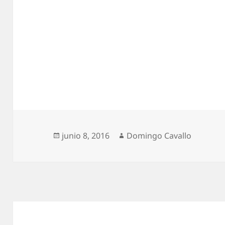
Publicado
Autor
junio 8, 2016
Domingo Cavallo
el