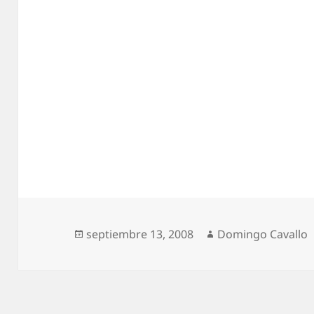
Publicado
Autor
septiembre 13, 2008
Domingo Cavallo
el