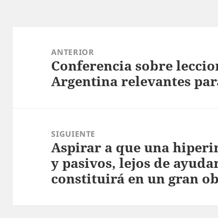
Navegación
de
ANTERIOR
Conferencia sobre leccio
entradas
Entrada
Argentina relevantes pa
anterior:
SIGUIENTE
Aspirar a que una hiperin
Entrada
y pasivos, lejos de ayudar
siguiente:
constituirá en un gran o