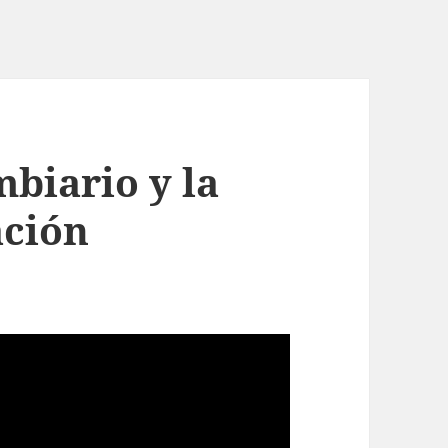
biario y la
ación