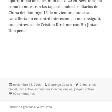
oportunidad de la reunión del G-20 en New York, tal
como lo muestran las tapas de todos los diarios de
China del domingo 16 de noviembre, nuestra
cancillería no encontró interesante, o no consiguió,
una entrevista de Cristina Kirchner con Hu Jintao.
Una pena.
Publicado
Autor
Etiquetas
noviembre 18, 2008
Domingo Cavallo
China
,
crisis
el
global
,
foro sobre las finanzas internacionales
,
joaquín cottani
en Los chinos ven a la crisis global como una oportunid
90 comentarios
Funciona gracias a WordPress