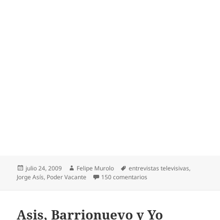
Publicado
Autor
Etiquetas
julio 24, 2009
Felipe Murolo
entrevistas televisivas
,
el
en «Poder Vacante» – Jorg
Jorge Asís
,
Poder Vacante
150 comentarios
Asis, Barrionuevo y Yo