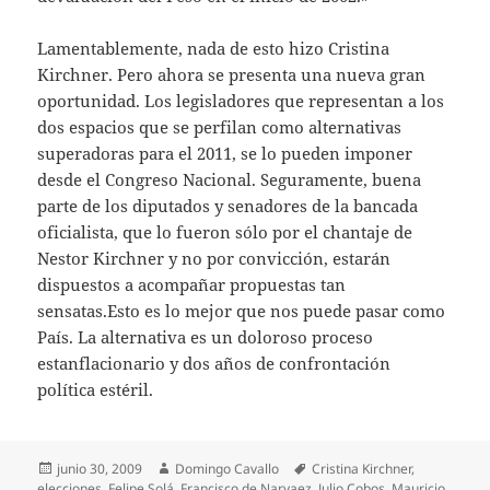
Lamentablemente, nada de esto hizo Cristina
Kirchner. Pero ahora se presenta una nueva gran
oportunidad. Los legisladores que representan a los
dos espacios que se perfilan como alternativas
superadoras para el 2011, se lo pueden imponer
desde el Congreso Nacional. Seguramente, buena
parte de los diputados y senadores de la bancada
oficialista, que lo fueron sólo por el chantaje de
Nestor Kirchner y no por convicción, estarán
dispuestos a acompañar propuestas tan
sensatas.Esto es lo mejor que nos puede pasar como
País. La alternativa es un doloroso proceso
estanflacionario y dos años de confrontación
política estéril.
Publicado
Autor
Etiquetas
junio 30, 2009
Domingo Cavallo
Cristina Kirchner
,
el
elecciones
,
Felipe Solá
,
Francisco de Narvaez
,
Julio Cobos
,
Mauricio